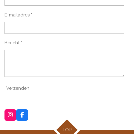
E-mailadres *
Bericht *
Verzenden
I
F
n
a
s
c
TOP
t
e